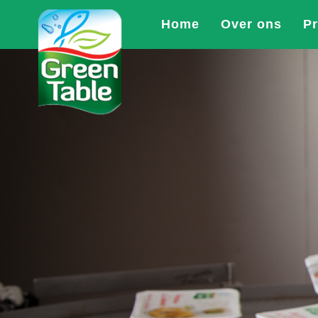
Home
Over ons
P