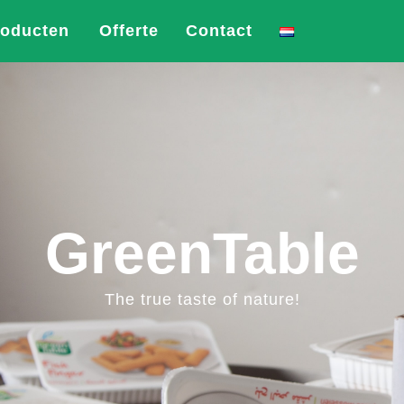
roducten
Offerte
Contact
GreenTable
The true taste of nature!