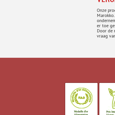
Onze prod
Marokko. 
ondernem
er toe ge
Door de 
vraag va