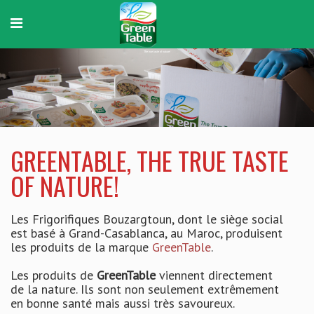
GreenTable
The true taste of nature!
GREENTABLE, THE TRUE TASTE
OF NATURE!
Les Frigorifiques Bouzargtoun, dont le siège social
est basé à Grand-Casablanca, au Maroc, produisent
les produits de la marque
GreenTable
.
Les produits de
GreenTable
viennent directement
de la nature. Ils sont non seulement extrêmement
en bonne santé mais aussi très savoureux.